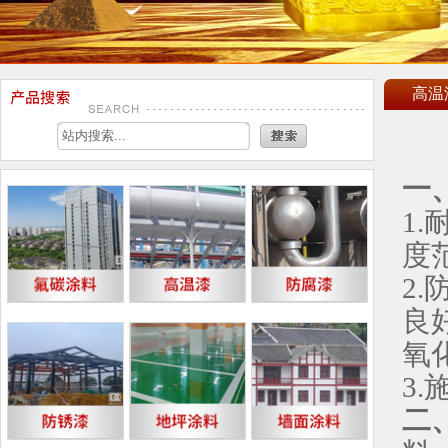
高温
一
1
度
2
良
氧
3
二