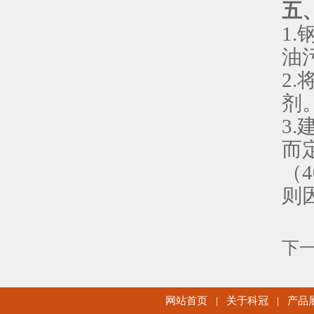
五
1
油
2
剂
3
而
（
则
下
网站首页
|
关于科冠
|
产品