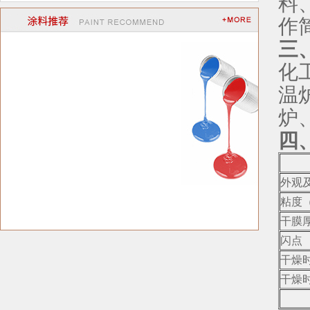
料
作
三
化
温
炉
四
外观
粘度（
干膜厚
闪点
干燥时
干燥时