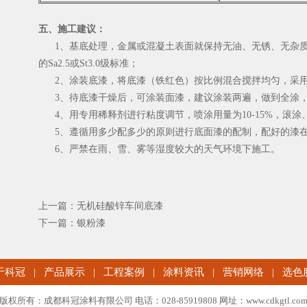
五、施工建议：
1、基底处理，金属或混凝土表面就保持无油、无锈、无杂质
的Sa2.5或St3.0级标准；
2、涂装底漆，将底漆（铁红色）按比例混合搅拌均匀，采用
3、待底漆干燥后，可涂装面漆，建议涂装两遍，做到全涂，
4、用专用稀释剂进行粘度调节，喷涂用量为10-15%，滚涂、
5、遵循用多少配多少的原则进行底面漆的配制，配好的漆在
6、严禁在雨、雪、雾等湿度较大的天气环境下施工。
上一篇：
无机硅酸锌车间底漆
下一篇：
银粉漆
于科冠
|
产品展示
|
工程案例
|
涂料资讯
|
营销网络
|
选色
版权所有：成都科冠涂料有限公司 电话：028-85919808 网址：www.cdkgtl.co