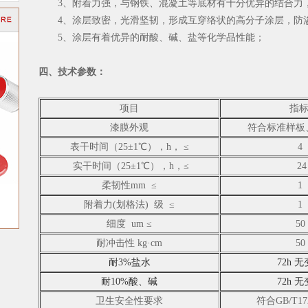
3、附着力强，与钢铁、混凝土等底材有十分优异的结合力，
4、涂层致密，光滑坚韧，形成互穿络状的高分子涂层，防
5、涂层有着优异的耐酸、碱、盐等化学品性能；
四、技术参数：
项目
指
漆膜外观
符合标准样板
表干时间（25±1℃），h， ≤
4
实干时间（25±1℃），h，≤
24
柔韧性mm ≤
1
附着力(划格法) 级 ≤
1
细度 um ≤
50
耐冲击性 kg·cm
50
耐3%盐水
72h 
耐10%酸、碱
72h 
卫生安全性要求
符合GB/T172