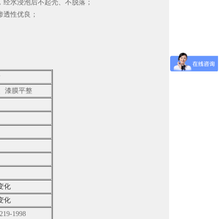
经水浸泡后不起壳、不脱落；
渗透性优良；
标
、漆膜平整
无变化
无变化
19-1998