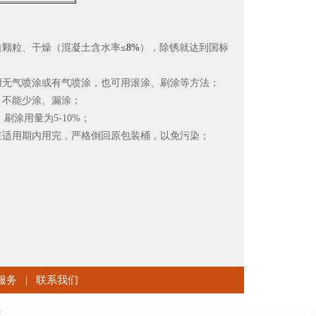
颗粒、干燥（混凝土含水率
≤8%
），除锈就达到国标
无气喷涂或有气喷涂，也可用滚涂、刷涂等方法；
不能少涂、漏涂；
刷涂用量为5-10%；
适用期内用完，严格倒回原包装桶，以免污染；
服务
|
联系我们
m